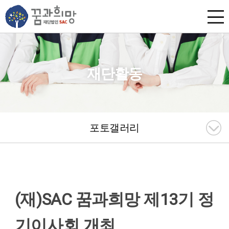
재단활동
포토갤러리
(재)SAC 꿈과희망 제13기 정
기이사회 개최