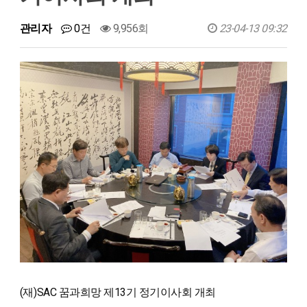
관리자
0건
9,956회
23-04-13 09:32
(재)SAC 꿈과희망 제13기 정기이사회 개최