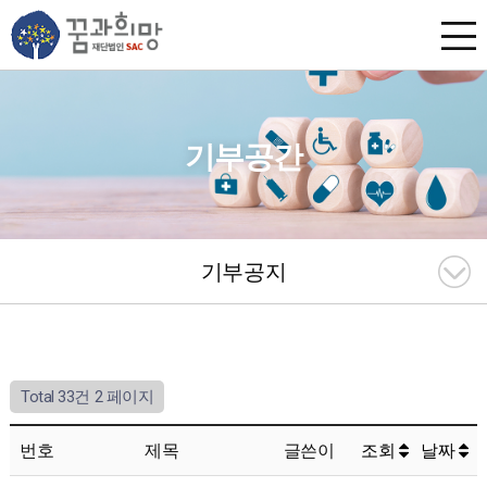
기부공간
기부공지
Total 33건
2 페이지
번호
제목
글쓴이
조회
날짜