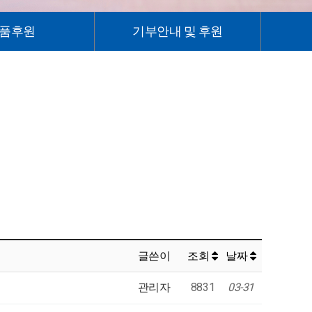
품후원
기부안내 및 후원
글쓴이
조회
날짜
관리자
8831
03-31