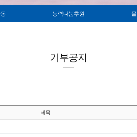
활동
능력나눔후원
물
기부공지
제목