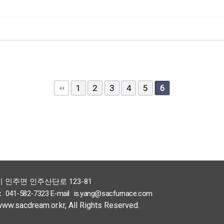
1
2
3
4
5
6
시 인주면 인주산단로 123-81
x
041-582-7323
E-mail
is.yang@sacfurnace.com
www.sacdream.or.kr,
All Rights Reserved.