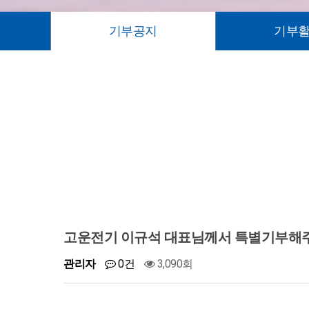
기부공지
기부
고운전기 이규석 대표님께서 특별기부해
관리자
0건
3,090회