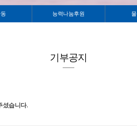
활동
능력나눔후원
물
기부공지
주셨습니다.