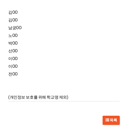
김OO
김OO
남궁OO
노OO
박OO
선OO
이OO
이OO
전OO
(개인정보 보호를 위해 학교명 제외)
목록